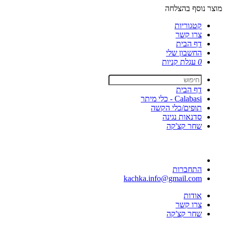
מוצר נוסף בהצלחה
קטגוריות
צרו קשר
דף הבית
החשבון שלי
0
עגלת קניות
דף הבית
Calabasi - כלי מיתר
תופים/כלי הקשה
סדנאות נגינה
שחר קצ'קה
התחברות
kachka.info@gmail.com
אודות
צרו קשר
שחר קצ'קה