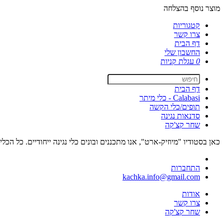
מוצר נוסף בהצלחה
קטגוריות
צרו קשר
דף הבית
החשבון שלי
0
עגלת קניות
דף הבית
Calabasi - כלי מיתר
תופים/כלי הקשה
סדנאות נגינה
שחר קצ'קה
כאן בסטודיו "מיוזיק-ארט", אנו מתכננים ובונים כלי נגינה ייחודיים. כל ה
התחברות
kachka.info@gmail.com
אודות
צרו קשר
שחר קצ'קה